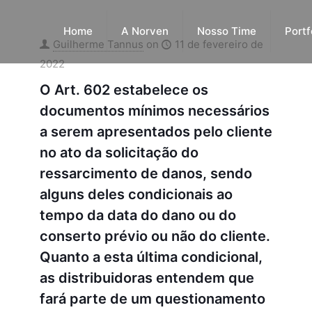
Home
A Norven
Nosso Time
Portf
Guilherme Tannus
on
11 de fevereiro de
2022
O Art. 602 estabelece os
documentos mínimos necessários
a serem apresentados pelo cliente
no ato da solicitação do
ressarcimento de danos, sendo
alguns deles condicionais ao
tempo da data do dano ou do
conserto prévio ou não do cliente.
Quanto a esta última condicional,
as distribuidoras entendem que
fará parte de um questionamento