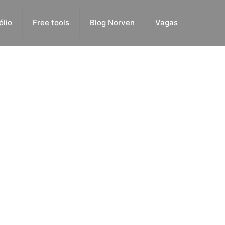
ólio
Free tools
Blog Norven
Vagas