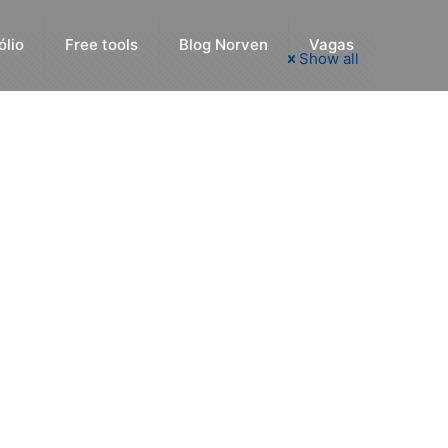
ólio
Free tools
Blog Norven
Vagas
Show all