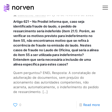
Guilherme Tannus
on
18 de fevereiro de 2022
Artigo 621 – No Prodist informa que, caso seja
identificada fraude do laudo, o pedido de
ressarcimento seria indeferido (item 21.1). Porém, ao
verificar os motivos previsto para indeferimento no
item 55, não encontramos motivo que se refira à
ocorrência de fraude na emissão do laudo. Nestes
casos de fraude no Laudo de Oficina, qual seria a alínea
do item 55 a ser utilizada para indeferimento?
Entendem que seria necessária a inclusão de uma
alínea específica para estes casos?
Quem perguntou? ENEL Resposta: A constatação de
adulteração de documentos, sem prejuízo do
acionamento das autoridades competentes, não
acarreta, automaticamente, o indeferimento do pedido
de ressarcimento.
[…]
0
Read more