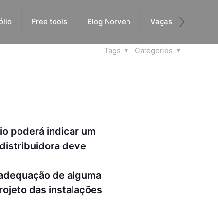
ólio
Free tools
Blog Norven
Vagas
Tags
Categories
rio poderá indicar um
 distribuidora deve
a adequação de alguma
rojeto das instalações