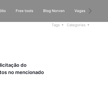
ólio
Free tools
Blog Norven
Vagas
Tags
Categories
licitação do
itos no mencionado