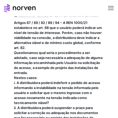
Guilherme Tannus
on
17 de fevereiro de 2022
Artigos 67 / 69 / 82 / 89 / 94 – A REN 1000/21
estabelece no art. 68 que o usuário poderá indicar um
nível de tensão de interesse. Porém, caso não houver
viabilidade na conexão, a distribuidora deve indicar a
alternativa viável e de mínimo custo global, conforme
art. 82.
Questionamos qual seria o procedimento a ser
adotado, caso seja necessária a adequação de alguma
informação encaminhada pelo Usuário na solicitação
do acesso, a exemplo do projeto das instalações de
entrada.
Nestes casos:
i. A distribuidora poderá indeferir o pedido de acesso
informando a inviabilidade na tensão informada pelo
usuário e solicitar que o mesmo ingresse com o
acesso novamente na tensão indicada como
tecnicamente viável?
ii. A distribuidora poderá suspender o prazo para
solicitar a correção ou adequação nos documentos
que for necessário ou projeto das instalações de