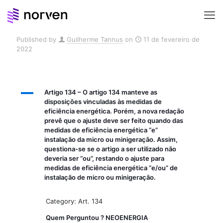
Published by
Guilherme Tannus
on
11 de fevereiro de
2022
A
Artigo 134 – O artigo 134 manteve as
disposições vinculadas às medidas de
eficiência energética. Porém, a nova redação
prevê que o ajuste deve ser feito quando das
medidas de eficiência energética “e”
instalação da micro ou minigeração. Assim,
questiona-se se o artigo a ser utilizado não
deveria ser “ou”, restando o ajuste para
medidas de eficiência energética “e/ou” de
instalação de micro ou minigeração.
Category: Art. 134
Quem Perguntou ?
NEOENERGIA