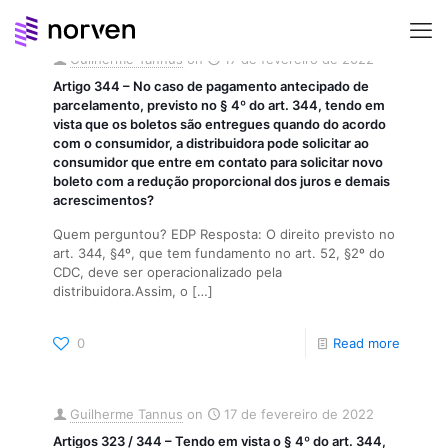
Guilherme Tannus
on
17 de fevereiro de 2022
Artigo 344 – No caso de pagamento antecipado de
parcelamento, previsto no § 4º do art. 344, tendo em
vista que os boletos são entregues quando do acordo
com o consumidor, a distribuidora pode solicitar ao
consumidor que entre em contato para solicitar novo
boleto com a redução proporcional dos juros e demais
acrescimentos?
Quem perguntou? EDP Resposta: O direito previsto no
art. 344, §4º, que tem fundamento no art. 52, §2º do
CDC, deve ser operacionalizado pela
distribuidora.Assim, o
[…]
0
Read more
Guilherme Tannus
on
17 de fevereiro de 2022
Artigos 323 / 344 – Tendo em vista o § 4º do art. 344,