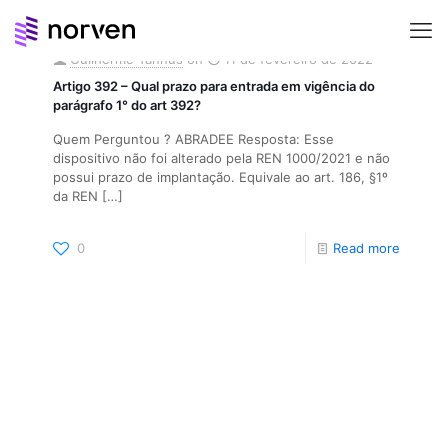
Guilherme Tannus
on
11 de fevereiro de 2022
Artigo 392 – Qual prazo para entrada em vigência do
parágrafo 1° do art 392?
Quem Perguntou ? ABRADEE Resposta: Esse
dispositivo não foi alterado pela REN 1000/2021 e não
possui prazo de implantação. Equivale ao art. 186, §1º
da REN
[…]
0
Read more