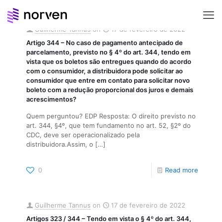
Guilherme Tannus
on
17 de fevereiro de 2022
Artigo 344 – No caso de pagamento antecipado de
parcelamento, previsto no § 4º do art. 344, tendo em
vista que os boletos são entregues quando do acordo
com o consumidor, a distribuidora pode solicitar ao
consumidor que entre em contato para solicitar novo
boleto com a redução proporcional dos juros e demais
acrescimentos?
Quem perguntou? EDP Resposta: O direito previsto no
art. 344, §4º, que tem fundamento no art. 52, §2º do
CDC, deve ser operacionalizado pela
distribuidora.Assim, o
[…]
0
Read more
Guilherme Tannus
on
17 de fevereiro de 2022
Artigos 323 / 344 – Tendo em vista o § 4º do art. 344,