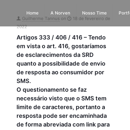
Home
A Norven
Nosso Time
Portf
Guilherme Tannus
on
18 de fevereiro de
2022
Artigos 333 / 406 / 416 – Tendo
em vista o art. 416, gostaríamos
de esclarecimentos da SRD
quanto a possibilidade de envio
de resposta ao consumidor por
SMS.
O questionamento se faz
necessário visto que o SMS tem
limite de caracteres, portanto a
resposta pode ser encaminhada
de forma abreviada com link para