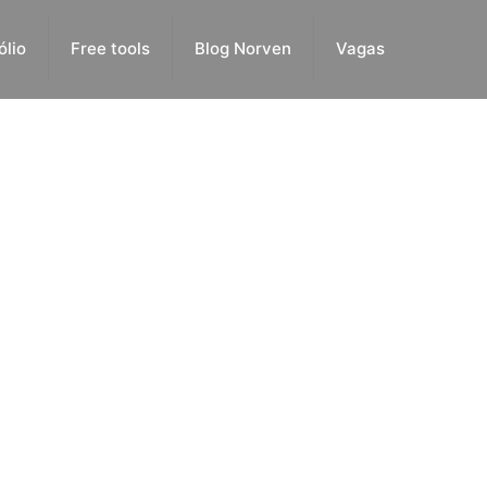
ólio
Free tools
Blog Norven
Vagas