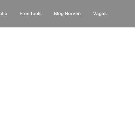
ólio
Free tools
Blog Norven
Vagas