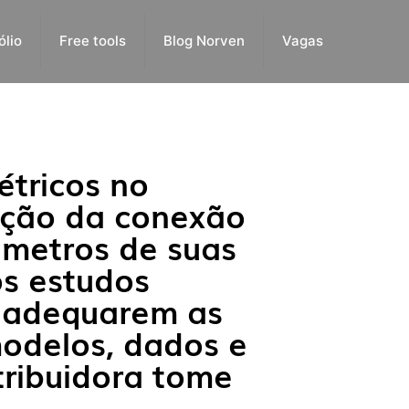
ólio
Free tools
Blog Norven
Vagas
étricos no
ação da conexão
âmetros de suas
os estudos
se adequarem as
modelos, dados e
ribuidora tome